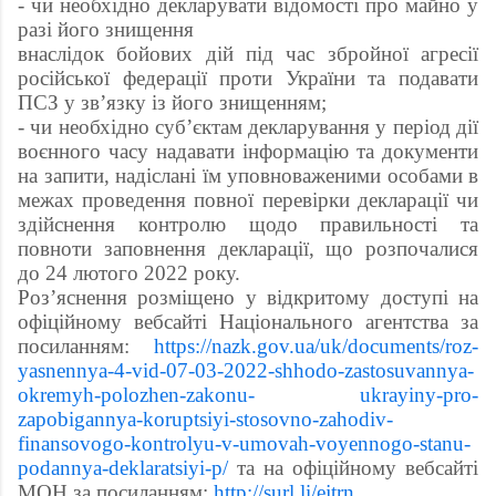
- чи необхідно декларувати відомості про майно у
разі його знищення
внаслідок бойових дій під час збройної агресії
російської федерації проти України та подавати
ПСЗ у зв’язку із його знищенням;
- чи необхідно суб’єктам декларування у період дії
воєнного часу надавати інформацію та документи
на запити, надіслані їм уповноваженими особами в
межах проведення повної перевірки декларації чи
здійснення контролю щодо правильності та
повноти заповнення декларації, що розпочалися
до 24 лютого 2022 року.
Роз’яснення розміщено у відкритому доступі на
офіційному вебсайті Національного агентства за
посиланням:
https://nazk.gov.ua/uk/documents/roz-
yasnennya-4-vid-07-03-2022-shhodo-zastosuvannya-
okremyh-polozhen-zakonu- ukrayiny-pro-
zapobigannya-koruptsiyi-stosovno-zahodiv-
finansovogo-kontrolyu-v-umovah-voyennogo-stanu-
podannya-deklaratsiyi-p/
та на офіційному вебсайті
МОН за посиланням:
http://surl.li/ejtrn
.