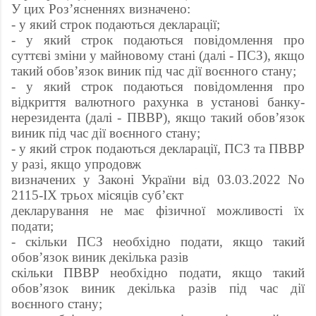
У цих Роз’ясненнях визначено:
- у який строк подаються декларації;
- у який строк подаються повідомлення про
суттєві зміни у майновому стані (далі - ПСЗ), якщо
такий обов’язок виник під час дії воєнного стану;
- у який строк подаються повідомлення про
відкриття валютного рахунка в установі банку-
нерезидента (далі - ПВВР), якщо такий обов’язок
виник під час дії воєнного стану;
- у який строк подаються декларації, ПСЗ та ПВВР
у разі, якщо упродовж
визначених у Законі України від 03.03.2022 No
2115-ІХ трьох місяців суб’єкт
декларування не має фізичної можливості їх
подати;
- скільки ПСЗ необхідно подати, якщо такий
обов’язок виник декілька разів
скільки ПВВР необхідно подати, якщо такий
обов’язок виник декілька разів під час дії
воєнного стану;